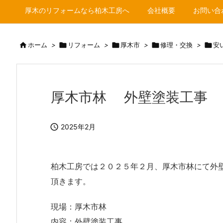
厚木のリフォームなら柏木工房へ
会社概要
お問い合

ホーム
>

リフォーム
>

厚木市
>

修理・交換
>

安
厚木市林 外壁塗装工事

2025年2月
柏木工房では２０２５年２月、厚木市林にて外
頂きます。
現場：厚木市林
内容：外壁塗装工事