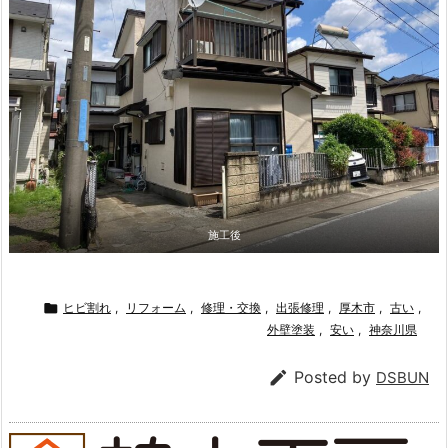
施工後

ヒビ割れ
,
リフォーム
,
修理・交換
,
出張修理
,
厚木市
,
古い
,
外壁塗装
,
安い
,
神奈川県

Posted by
DSBUN