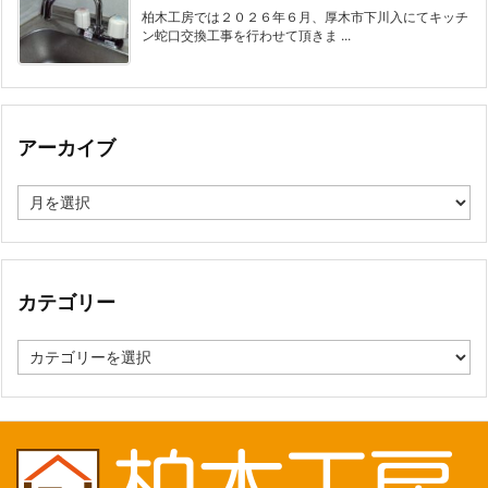
柏木工房では２０２６年６月、厚木市下川入にてキッチ
ン蛇口交換工事を行わせて頂きま ...
アーカイブ
ア
ー
カ
イ
ブ
カテゴリー
カ
テ
ゴ
リ
ー