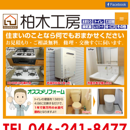
Facebook


メニュ

サイド

前へ

次へ

検索