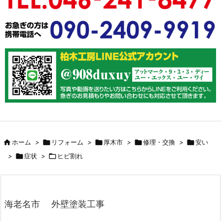

ホーム
>

リフォーム
>

厚木市
>

修理・交換
>

安い
>

症状
>

ヒビ割れ
海老名市 外壁塗装工事