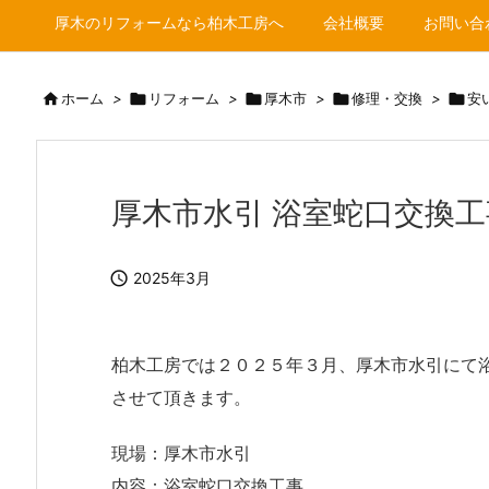
厚木のリフォームなら柏木工房へ
会社概要
お問い合

ホーム
>

リフォーム
>

厚木市
>

修理・交換
>

安
厚木市水引 浴室蛇口交換工

2025年3月
柏木工房では２０２５年３月、厚木市水引にて
させて頂きます。
現場：厚木市水引
内容：浴室蛇口交換工事