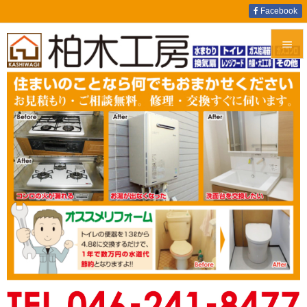
Facebook


メニュ

サイド

前へ

次へ

検索