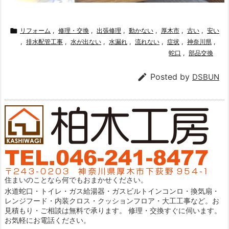

リフォーム
,
修理・交換
,
出張修理
,
動かない
,
厚木市
,
古い
,
安い
,
排水配管工事
,
水が出ない
,
水漏れ
,
流れない
,
症状
,
神奈川県
,
蛇口
,
部品交換

Posted by
DSBUN
住まいのことなら何でもおまかせください。
水道蛇口・トイレ・ガス給湯器・ガスビルトインコンロ・換気扇・
レンジフード・内装クロス・クッションフロア・大工工事など。お
見積もり・ご相談は無料で承ります。 修理・交換すぐに伺います。
お気軽にお電話ください。