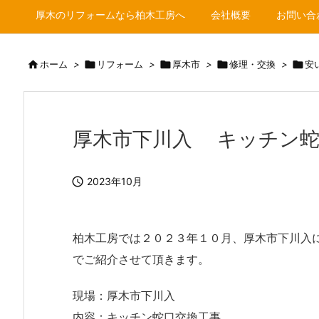
厚木のリフォームなら柏木工房へ
会社概要
お問い合

ホーム
>

リフォーム
>

厚木市
>

修理・交換
>

安
厚木市下川入 キッチン蛇

2023年10月
柏木工房では２０２３年１０月、厚木市下川入
でご紹介させて頂きます。
現場：厚木市下川入
内容：キッチン蛇口交換工事